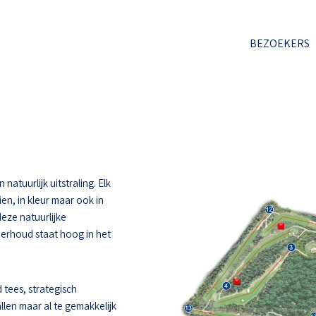
BEZOEKERS
atuurlijk uitstraling. Elk
ien, in kleur maar ook in
deze natuurlijke
derhoud staat hoog in het
 tees, strategisch
llen maar al te gemakkelijk