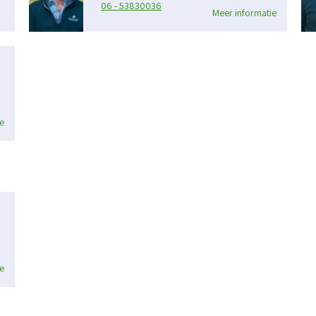
06 - 53830036
Meer informatie
e
e