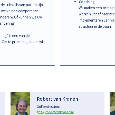
Coaching
de subskills van putten zijn
Wij maken een totaalpr
an welke deelcompetentie
werken vanaf basiste
randeren? Of kunnen we uw
implementeren van vaa
randering?
structuur in de baan.
kreeg” is één van de
n. Om te groeien geloven wij
.
Robert van Kranen
Golfprofessional
golf@robertvankranen.nl