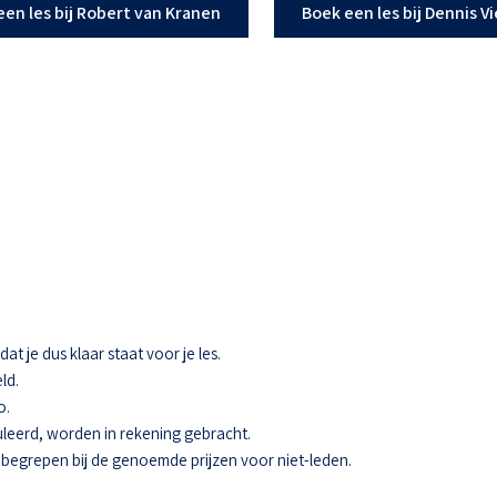
een les bij Robert van Kranen
Boek een les bij Dennis V
t je dus klaar staat voor je les.
ld.
o.
eerd, worden in rekening gebracht.
 inbegrepen bij de genoemde prijzen voor niet-leden.