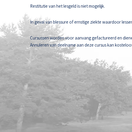
Restitutie van het lesgeld is niet mogelijk.
In geval van blessure of ernstige ziekte waardoor les
Cursussen worden voor aanvang gefactureerd en diene
Annuleren van deelname aan deze cursus kan kosteloos t