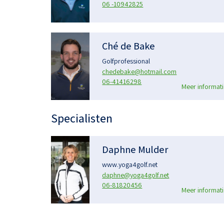
06 -10942825
Ché de Bake
Golfprofessional
chedebake@hotmail.com
06-41416298
Meer informati
Specialisten
Daphne Mulder
www.yoga4golf.net
daphne@yoga4golf.net
06-81820456
Meer informati