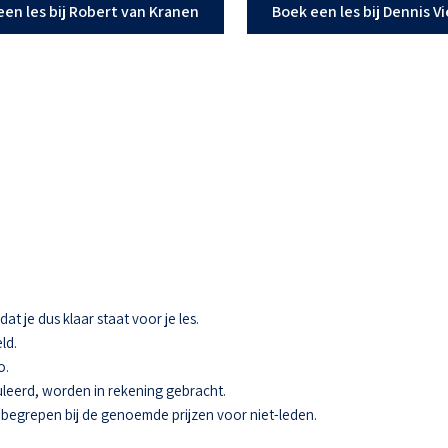
een les bij Robert van Kranen
Boek een les bij Dennis V
t je dus klaar staat voor je les.
ld.
o.
eerd, worden in rekening gebracht.
 inbegrepen bij de genoemde prijzen voor niet-leden.