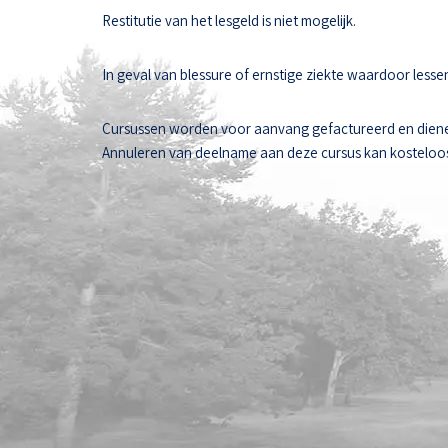
Restitutie van het lesgeld is niet mogelijk.
In geval van blessure of ernstige ziekte waardoor les
Cursussen worden voor aanvang gefactureerd en diene
Annuleren van deelname aan deze cursus kan kosteloos t