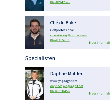
06 -10942825
Ché de Bake
Golfprofessional
chedebake@hotmail.com
06-41416298
Meer informati
Specialisten
Daphne Mulder
www.yoga4golf.net
daphne@yoga4golf.net
06-81820456
Meer informati