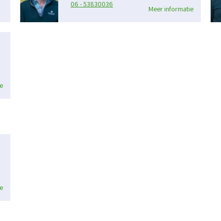
06 - 53830036
Meer informatie
e
e