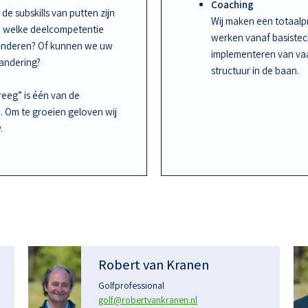
Coaching
de subskills van putten zijn
Wij maken een totaalpr
an welke deelcompetentie
werken vanaf basiste
randeren? Of kunnen we uw
implementeren van vaa
randering?
structuur in de baan.
kreeg” is één van de
n. Om te groeien geloven wij
.
Robert van Kranen
Golfprofessional
golf@robertvankranen.nl