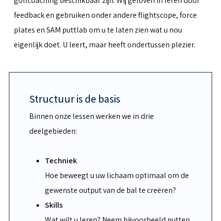
golfcoaching beschikbaar zijn. Wij geloven in leren door
feedback en gebruiken onder andere flightscope, force
plates en SAM puttlab om u te laten zien wat u nou
eigenlijk doet. U leert, maar heeft ondertussen plezier.
Structuur is de basis
Binnen onze lessen werken we in drie
deelgebieden:
Techniek
Hoe beweegt u uw lichaam optimaal om de
gewenste output van de bal te creëren?
Skills
Wat wilt u leren? Neem bijvoorbeeld putten,