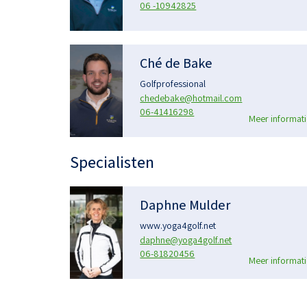
06 -10942825
Ché de Bake
Golfprofessional
chedebake@hotmail.com
06-41416298
Meer informati
Specialisten
Daphne Mulder
www.yoga4golf.net
daphne@yoga4golf.net
06-81820456
Meer informati