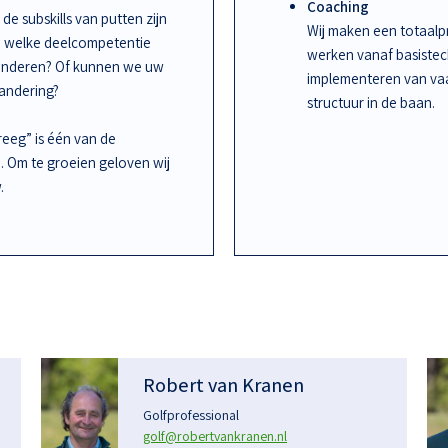
Coaching
de subskills van putten zijn
Wij maken een totaalpr
an welke deelcompetentie
werken vanaf basiste
randeren? Of kunnen we uw
implementeren van vaa
randering?
structuur in de baan.
kreeg” is één van de
n. Om te groeien geloven wij
.
Robert van Kranen
Golfprofessional
golf@robertvankranen.nl