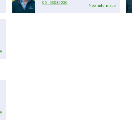
06 - 53830036
Meer informatie
e
e