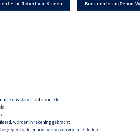
een les bij Robert van Kranen
Boek een les bij Dennis V
t je dus klaar staat voor je les.
ld.
o.
eerd, worden in rekening gebracht.
 inbegrepen bij de genoemde prijzen voor niet-leden.