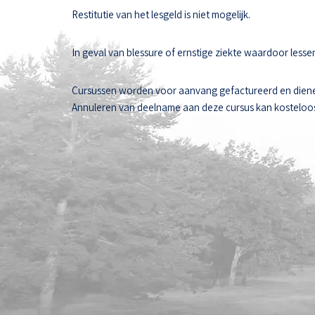
Restitutie van het lesgeld is niet mogelijk.
In geval van blessure of ernstige ziekte waardoor les
Cursussen worden voor aanvang gefactureerd en diene
Annuleren van deelname aan deze cursus kan kosteloos t