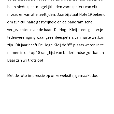
baan biedt speelmogelijkheden voor spelers van elk
niveau en van alle leeftijden. Daarbij staat Hole 19 bekend
om zijn culinaire gastvrijheid en de panoramische
vergezichten over de baan. De Hoge Kleij is een gastvrije
ledenvereniging waar greenfeespelers van harte welkom
de
zijn. Dit jaar heeft De Hoge Kleij de 9
plaats weten in te
nemen in de top 10 ranglijst van Nederlandse golfbanen.
Daar zijn wij trots op!
Met de foto impressie op onze website, gemaakt door
Peter van Weel
& Martin van Herwaarden, hopen we iets
over te kunnen brengen van al het moois dat de baan te
bieden heeft.