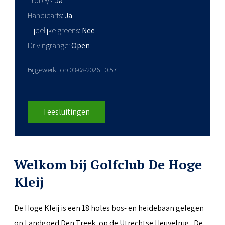
Trolleys
Ja
Handicarts
Ja
Tijdelijke greens
Nee
Drivingrange
Open
Bijgewerkt op 03-08-2026 10:57
Teesluitingen
Welkom bij Golfclub De Hoge
Kleij
De Hoge Kleij is een 18 holes bos- en heidebaan gelegen
op Landgoed Den Treek, op de Utrechtse Heuvelrug. De