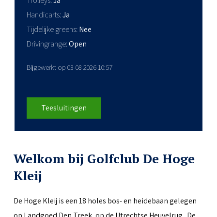
Trolleys
Ja
Handicarts
Ja
Tijdelijke greens
Nee
Drivingrange
Open
Bijgewerkt op 03-08-2026 10:57
Teesluitingen
Welkom bij Golfclub De Hoge
Kleij
De Hoge Kleij is een 18 holes bos- en heidebaan gelegen
op Landgoed Den Treek, op de Utrechtse Heuvelrug. De