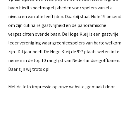
baan biedt speelmogelijkheden voor spelers van elk
niveau en van alle leeftijden. Daarbij staat Hole 19 bekend
om zijn culinaire gastvrijheid en de panoramische
vergezichten over de baan. De Hoge Kleij is een gastvrije
ledenvereniging waar greenfeespelers van harte welkom
de
zijn. Dit jaar heeft De Hoge Kleij de 9
plaats weten in te
nemen in de top 10 ranglijst van Nederlandse golfbanen.
Daar zijn wij trots op!
Met de foto impressie op onze website, gemaakt door
Peter van Weel
& Martin van Herwaarden, hopen we iets
over te kunnen brengen van al het moois dat de baan te
bieden heeft.