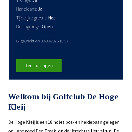
Trolleys
Ja
Handicarts
Ja
Tijdelijke greens
Nee
Drivingrange
Open
Bijgewerkt op 03-08-2026 10:57
Teesluitingen
Welkom bij Golfclub De Hoge
Kleij
De Hoge Kleij is een 18 holes bos- en heidebaan gelegen
op Landgoed Den Treek, op de Utrechtse Heuvelrug. De