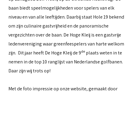
baan biedt speelmogelijkheden voor spelers van elk
niveau en van alle leeftijden. Daarbij staat Hole 19 bekend
om zijn culinaire gastvrijheid en de panoramische
vergezichten over de baan. De Hoge Kleij is een gastvrije
ledenvereniging waar greenfeespelers van harte welkom
de
zijn. Dit jaar heeft De Hoge Kleij de 9
plaats weten in te
nemen in de top 10 ranglijst van Nederlandse golfbanen.
Daar zijn wij trots op!
Met de foto impressie op onze website, gemaakt door
Peter van Weel
& Martin van Herwaarden, hopen we iets
over te kunnen brengen van al het moois dat de baan te
bieden heeft.