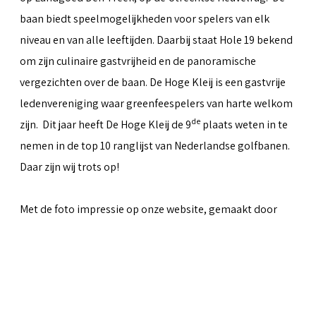
baan biedt speelmogelijkheden voor spelers van elk
niveau en van alle leeftijden. Daarbij staat Hole 19 bekend
om zijn culinaire gastvrijheid en de panoramische
vergezichten over de baan. De Hoge Kleij is een gastvrije
ledenvereniging waar greenfeespelers van harte welkom
de
zijn. Dit jaar heeft De Hoge Kleij de 9
plaats weten in te
nemen in de top 10 ranglijst van Nederlandse golfbanen.
Daar zijn wij trots op!
Met de foto impressie op onze website, gemaakt door
Peter van Weel
& Martin van Herwaarden, hopen we iets
over te kunnen brengen van al het moois dat de baan te
bieden heeft.