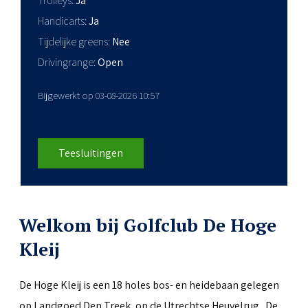
Trolleys
Ja
Handicarts
Ja
Tijdelijke greens
Nee
Drivingrange
Open
Bijgewerkt op 03-08-2026 10:57
Teesluitingen
Welkom bij Golfclub De Hoge
Kleij
De Hoge Kleij is een 18 holes bos- en heidebaan gelegen
op Landgoed Den Treek, op de Utrechtse Heuvelrug. De