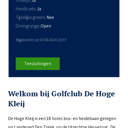
Trolleys
Ja
Handicarts
Ja
Tijdelijke greens
Nee
Drivingrange
Open
Bijgewerkt op 03-08-2026 10:57
Teesluitingen
Welkom bij Golfclub De Hoge
Kleij
De Hoge Kleij is een 18 holes bos- en heidebaan gelegen
op Landgoed Den Treek, op de Utrechtse Heuvelrug. De