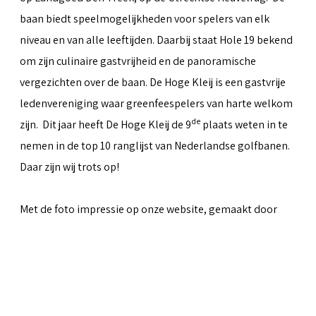
baan biedt speelmogelijkheden voor spelers van elk
niveau en van alle leeftijden. Daarbij staat Hole 19 bekend
om zijn culinaire gastvrijheid en de panoramische
vergezichten over de baan. De Hoge Kleij is een gastvrije
ledenvereniging waar greenfeespelers van harte welkom
de
zijn. Dit jaar heeft De Hoge Kleij de 9
plaats weten in te
nemen in de top 10 ranglijst van Nederlandse golfbanen.
Daar zijn wij trots op!
Met de foto impressie op onze website, gemaakt door
Peter van Weel
& Martin van Herwaarden, hopen we iets
over te kunnen brengen van al het moois dat de baan te
bieden heeft.