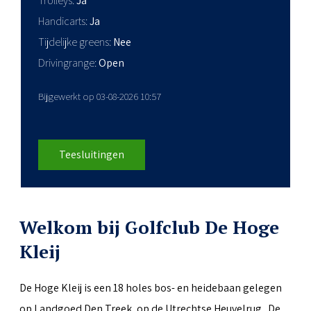
Trolleys
Ja
Handicarts
Ja
Tijdelijke greens
Nee
Drivingrange
Open
Bijgewerkt op 03-08-2026 10:57
Teesluitingen
Welkom bij Golfclub De Hoge
Kleij
De Hoge Kleij is een 18 holes bos- en heidebaan gelegen
op Landgoed Den Treek, op de Utrechtse Heuvelrug. De