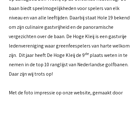
baan biedt speelmogelijkheden voor spelers van elk
niveau en van alle leeftijden. Daarbij staat Hole 19 bekend
om zijn culinaire gastvrijheid en de panoramische
vergezichten over de baan. De Hoge Kleij is een gastvrije
ledenvereniging waar greenfeespelers van harte welkom
de
zijn. Dit jaar heeft De Hoge Kleij de 9
plaats weten in te
nemen in de top 10 ranglijst van Nederlandse golfbanen.
Daar zijn wij trots op!
Met de foto impressie op onze website, gemaakt door
Peter van Weel
& Martin van Herwaarden, hopen we iets
over te kunnen brengen van al het moois dat de baan te
bieden heeft.