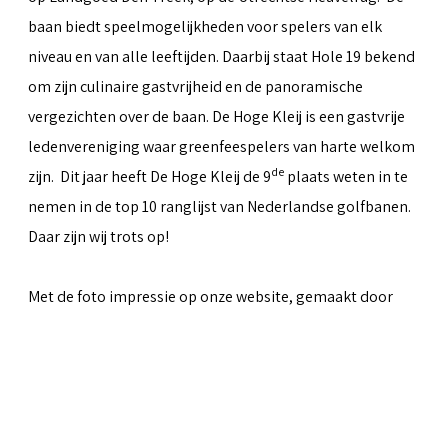
baan biedt speelmogelijkheden voor spelers van elk
niveau en van alle leeftijden. Daarbij staat Hole 19 bekend
om zijn culinaire gastvrijheid en de panoramische
vergezichten over de baan. De Hoge Kleij is een gastvrije
ledenvereniging waar greenfeespelers van harte welkom
de
zijn. Dit jaar heeft De Hoge Kleij de 9
plaats weten in te
nemen in de top 10 ranglijst van Nederlandse golfbanen.
Daar zijn wij trots op!
Met de foto impressie op onze website, gemaakt door
Peter van Weel
& Martin van Herwaarden, hopen we iets
over te kunnen brengen van al het moois dat de baan te
bieden heeft.