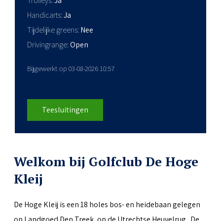
Trolleys
Ja
Handicarts
Ja
Tijdelijke greens
Nee
Drivingrange
Open
Bijgewerkt op 03-08-2026 10:57
Teesluitingen
Welkom bij Golfclub De Hoge
Kleij
De Hoge Kleij is een 18 holes bos- en heidebaan gelegen
op Landgoed Den Treek, op de Utrechtse Heuvelrug. De