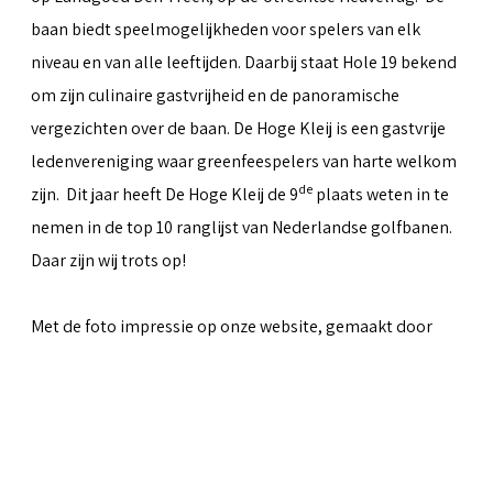
baan biedt speelmogelijkheden voor spelers van elk
niveau en van alle leeftijden. Daarbij staat Hole 19 bekend
om zijn culinaire gastvrijheid en de panoramische
vergezichten over de baan. De Hoge Kleij is een gastvrije
ledenvereniging waar greenfeespelers van harte welkom
de
zijn. Dit jaar heeft De Hoge Kleij de 9
plaats weten in te
nemen in de top 10 ranglijst van Nederlandse golfbanen.
Daar zijn wij trots op!
Met de foto impressie op onze website, gemaakt door
Peter van Weel
& Martin van Herwaarden, hopen we iets
over te kunnen brengen van al het moois dat de baan te
bieden heeft.