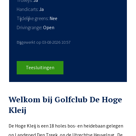
Trolleys
Ja
Handicarts
Ja
Tijdelijke greens
Nee
Drivingrange
Open
Bijgewerkt op 03-08-2026 10:57
Teesluitingen
Welkom bij Golfclub De Hoge
Kleij
De Hoge Kleij is een 18 holes bos- en heidebaan gelegen
op Landgoed Den Treek, op de Utrechtse Heuvelrug. De