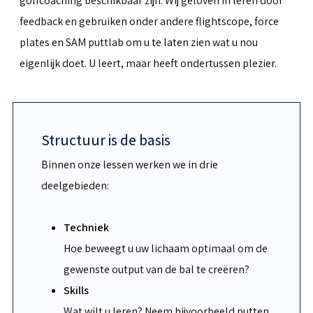
golfcoaching beschikbaar zijn. Wij geloven in leren door
feedback en gebruiken onder andere flightscope, force
plates en SAM puttlab om u te laten zien wat u nou
eigenlijk doet. U leert, maar heeft ondertussen plezier.
Structuur is de basis
Binnen onze lessen werken we in drie
deelgebieden:
Techniek
Hoe beweegt u uw lichaam optimaal om de
gewenste output van de bal te creëren?
Skills
Wat wilt u leren? Neem bijvoorbeeld putten,