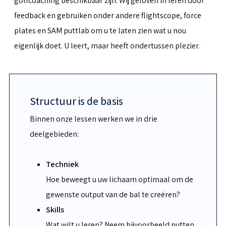
golfcoaching beschikbaar zijn. Wij geloven in leren door
feedback en gebruiken onder andere flightscope, force
plates en SAM puttlab om u te laten zien wat u nou
eigenlijk doet. U leert, maar heeft ondertussen plezier.
Structuur is de basis
Binnen onze lessen werken we in drie
deelgebieden:
Techniek
Hoe beweegt u uw lichaam optimaal om de
gewenste output van de bal te creëren?
Skills
Wat wilt u leren? Neem bijvoorbeeld putten,