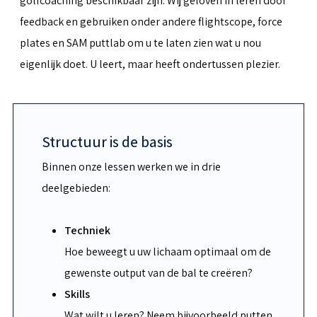
golfcoaching beschikbaar zijn. Wij geloven in leren door
feedback en gebruiken onder andere flightscope, force
plates en SAM puttlab om u te laten zien wat u nou
eigenlijk doet. U leert, maar heeft ondertussen plezier.
Structuur is de basis
Binnen onze lessen werken we in drie
deelgebieden:
Techniek
Hoe beweegt u uw lichaam optimaal om de
gewenste output van de bal te creëren?
Skills
Wat wilt u leren? Neem bijvoorbeeld putten,