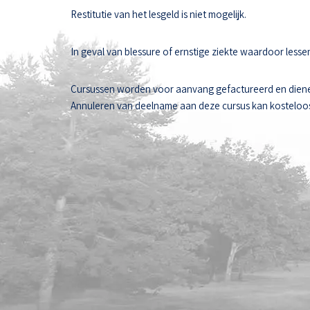
Restitutie van het lesgeld is niet mogelijk.
In geval van blessure of ernstige ziekte waardoor les
Cursussen worden voor aanvang gefactureerd en diene
Annuleren van deelname aan deze cursus kan kosteloos t