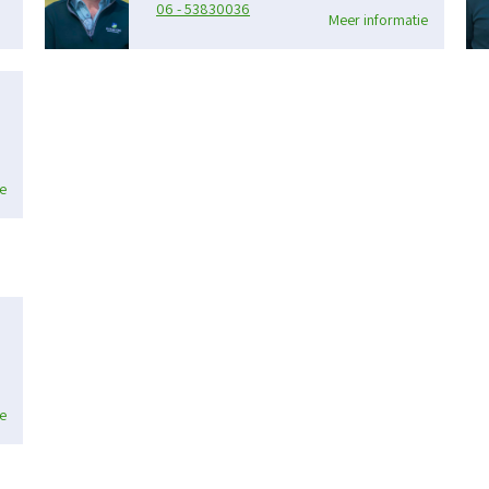
06 - 53830036
Meer informatie
e
e