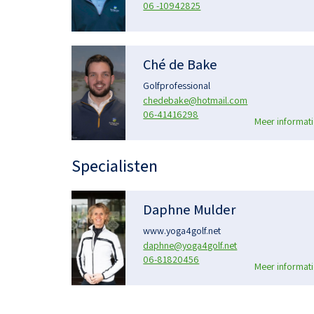
06 -10942825
Ché de Bake
Golfprofessional
chedebake@hotmail.com
06-41416298
Meer informati
Specialisten
Daphne Mulder
www.yoga4golf.net
daphne@yoga4golf.net
06-81820456
Meer informati