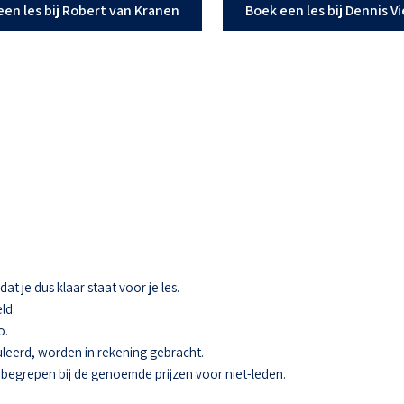
een les bij Robert van Kranen
Boek een les bij Dennis V
t je dus klaar staat voor je les.
ld.
o.
eerd, worden in rekening gebracht.
 inbegrepen bij de genoemde prijzen voor niet-leden.