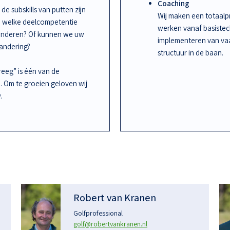
Coaching
de subskills van putten zijn
Wij maken een totaalpr
an welke deelcompetentie
werken vanaf basiste
randeren? Of kunnen we uw
implementeren van vaa
randering?
structuur in de baan.
kreeg” is één van de
n. Om te groeien geloven wij
.
Robert van Kranen
Golfprofessional
golf@robertvankranen.nl