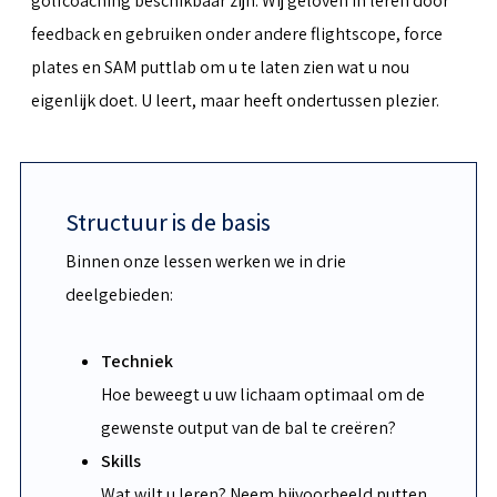
golfcoaching beschikbaar zijn. Wij geloven in leren door
feedback en gebruiken onder andere flightscope, force
plates en SAM puttlab om u te laten zien wat u nou
eigenlijk doet. U leert, maar heeft ondertussen plezier.
Structuur is de basis
Binnen onze lessen werken we in drie
deelgebieden:
Techniek
Hoe beweegt u uw lichaam optimaal om de
gewenste output van de bal te creëren?
Skills
Wat wilt u leren? Neem bijvoorbeeld putten,