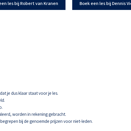
een les bij Robert van Kranen
Boek een les bij Dennis V
t je dus klaar staat voor je les.
ld.
o.
eerd, worden in rekening gebracht.
 inbegrepen bij de genoemde prijzen voor niet-leden.