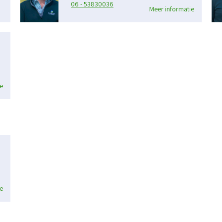
06 - 53830036
Meer informatie
e
e