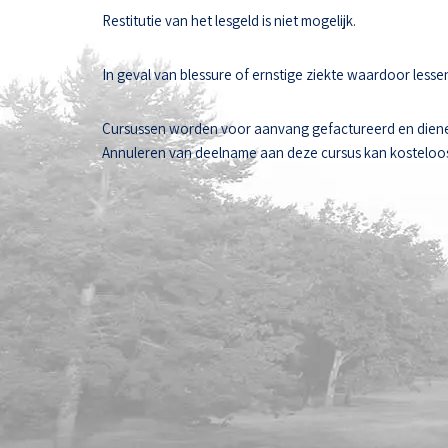
Restitutie van het lesgeld is niet mogelijk.
In geval van blessure of ernstige ziekte waardoor les
Cursussen worden voor aanvang gefactureerd en diene
Annuleren van deelname aan deze cursus kan kosteloos t