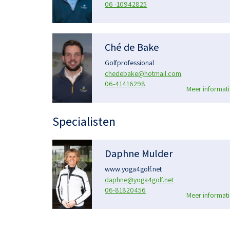
06 -10942825
Ché de Bake
Golfprofessional
chedebake@hotmail.com
06-41416298
Meer informati
Specialisten
Daphne Mulder
www.yoga4golf.net
daphne@yoga4golf.net
06-81820456
Meer informati