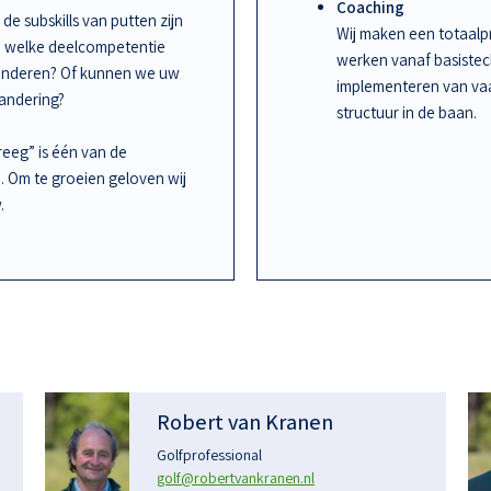
Coaching
de subskills van putten zijn
Wij maken een totaalpr
an welke deelcompetentie
werken vanaf basiste
randeren? Of kunnen we uw
implementeren van vaa
randering?
structuur in de baan.
kreeg” is één van de
n. Om te groeien geloven wij
.
Robert van Kranen
Golfprofessional
golf@robertvankranen.nl