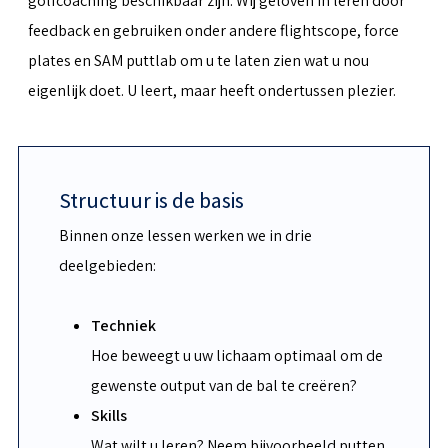
golfcoaching beschikbaar zijn. Wij geloven in leren door
feedback en gebruiken onder andere flightscope, force
plates en SAM puttlab om u te laten zien wat u nou
eigenlijk doet. U leert, maar heeft ondertussen plezier.
Structuur is de basis
Binnen onze lessen werken we in drie
deelgebieden:
Techniek
Hoe beweegt u uw lichaam optimaal om de
gewenste output van de bal te creëren?
Skills
Wat wilt u leren? Neem bijvoorbeeld putten,