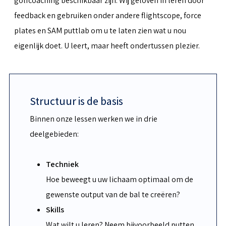
golfcoaching beschikbaar zijn. Wij geloven in leren door
feedback en gebruiken onder andere flightscope, force
plates en SAM puttlab om u te laten zien wat u nou
eigenlijk doet. U leert, maar heeft ondertussen plezier.
Structuur is de basis
Binnen onze lessen werken we in drie
deelgebieden:
Techniek
Hoe beweegt u uw lichaam optimaal om de
gewenste output van de bal te creëren?
Skills
Wat wilt u leren? Neem bijvoorbeeld putten,