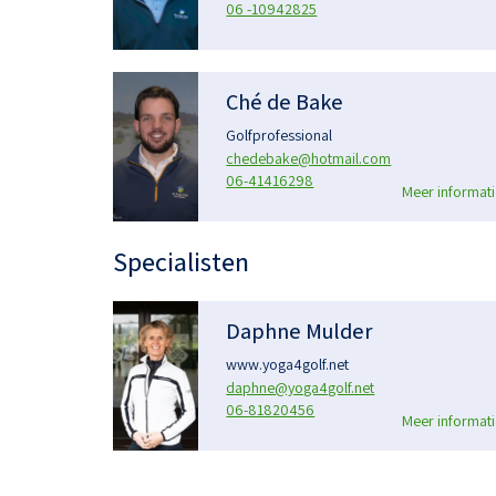
06 -10942825
Ché de Bake
Golfprofessional
chedebake@hotmail.com
06-41416298
Meer informati
Specialisten
Daphne Mulder
www.yoga4golf.net
daphne@yoga4golf.net
06-81820456
Meer informati