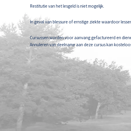
Restitutie van het lesgeld is niet mogelijk.
In geval van blessure of ernstige ziekte waardoor les
Cursussen worden voor aanvang gefactureerd en diene
Annuleren van deelname aan deze cursus kan kosteloos t