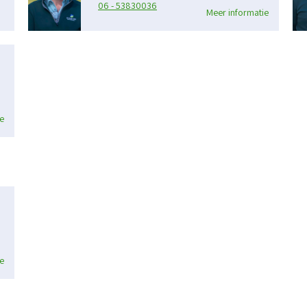
06 - 53830036
Meer informatie
e
e