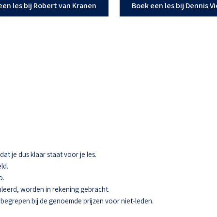
een les bij Robert van Kranen
Boek een les bij Dennis V
t je dus klaar staat voor je les.
ld.
o.
eerd, worden in rekening gebracht.
 inbegrepen bij de genoemde prijzen voor niet-leden.