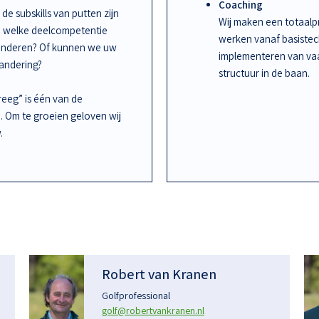
Coaching
de subskills van putten zijn
Wij maken een totaalpr
an welke deelcompetentie
werken vanaf basiste
randeren? Of kunnen we uw
implementeren van vaa
randering?
structuur in de baan.
kreeg” is één van de
n. Om te groeien geloven wij
.
Robert van Kranen
Golfprofessional
golf@robertvankranen.nl