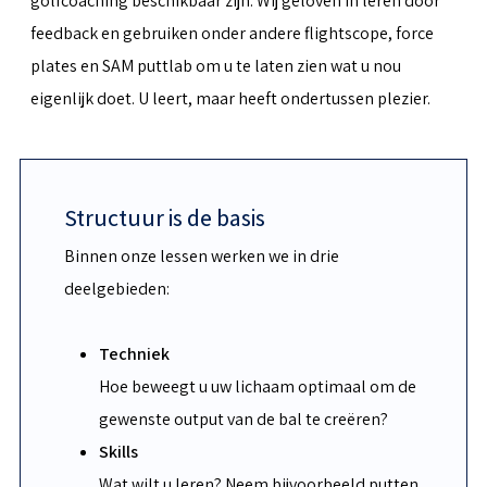
golfcoaching beschikbaar zijn. Wij geloven in leren door
feedback en gebruiken onder andere flightscope, force
plates en SAM puttlab om u te laten zien wat u nou
eigenlijk doet. U leert, maar heeft ondertussen plezier.
Structuur is de basis
Binnen onze lessen werken we in drie
deelgebieden:
Techniek
Hoe beweegt u uw lichaam optimaal om de
gewenste output van de bal te creëren?
Skills
Wat wilt u leren? Neem bijvoorbeeld putten,