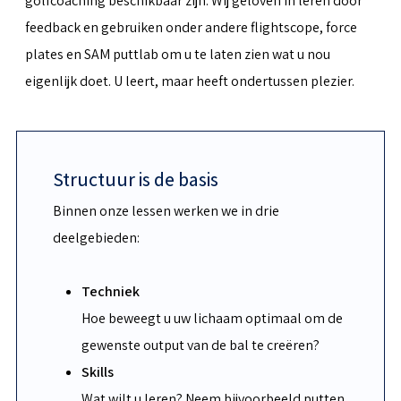
golfcoaching beschikbaar zijn. Wij geloven in leren door
feedback en gebruiken onder andere flightscope, force
plates en SAM puttlab om u te laten zien wat u nou
eigenlijk doet. U leert, maar heeft ondertussen plezier.
Structuur is de basis
Binnen onze lessen werken we in drie
deelgebieden:
Techniek
Hoe beweegt u uw lichaam optimaal om de
gewenste output van de bal te creëren?
Skills
Wat wilt u leren? Neem bijvoorbeeld putten,