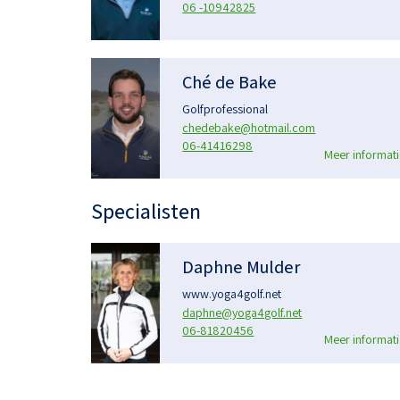
06 -10942825
Ché de Bake
Golfprofessional
chedebake@hotmail.com
06-41416298
Meer informati
Specialisten
Daphne Mulder
www.yoga4golf.net
daphne@yoga4golf.net
06-81820456
Meer informati