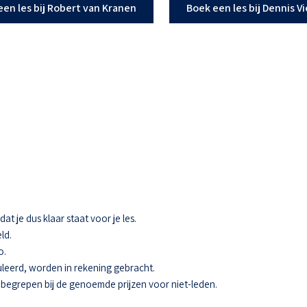
een les bij Robert van Kranen
Boek een les bij Dennis V
t je dus klaar staat voor je les.
ld.
o.
eerd, worden in rekening gebracht.
 inbegrepen bij de genoemde prijzen voor niet-leden.