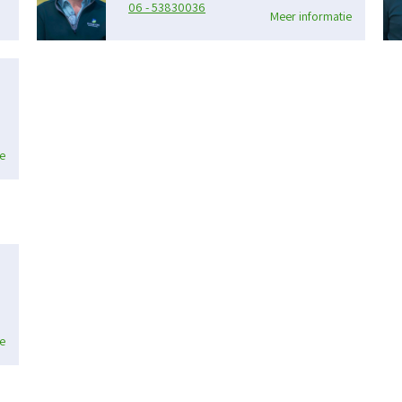
06 - 53830036
Meer informatie
e
e