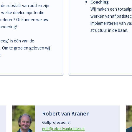
Coaching
de subskills van putten zijn
Wij maken een totaalpr
an welke deelcompetentie
werken vanaf basiste
randeren? Of kunnen we uw
implementeren van vaa
randering?
structuur in de baan.
kreeg” is één van de
n. Om te groeien geloven wij
.
Robert van Kranen
Golfprofessional
golf@robertvankranen.nl