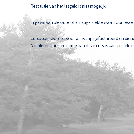
Restitutie van het lesgeld is niet mogelijk.
In geval van blessure of ernstige ziekte waardoor les
Cursussen worden voor aanvang gefactureerd en diene
Annuleren van deelname aan deze cursus kan kosteloos t