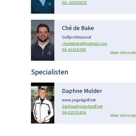
06 -10942825
Ché de Bake
Golfprofessional
chedebake@hotmail.com
06-41416298
Meer informati
Specialisten
Daphne Mulder
www.yoga4golf.net
daphne@yoga4golf.net
06-81820456
Meer informati