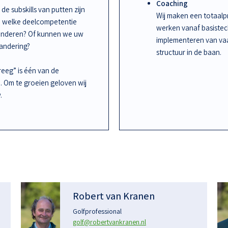
Coaching
de subskills van putten zijn
Wij maken een totaalpr
an welke deelcompetentie
werken vanaf basiste
randeren? Of kunnen we uw
implementeren van vaa
randering?
structuur in de baan.
kreeg” is één van de
n. Om te groeien geloven wij
.
Robert van Kranen
Golfprofessional
golf@robertvankranen.nl