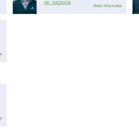
06 - 53830036
Meer informatie
e
e