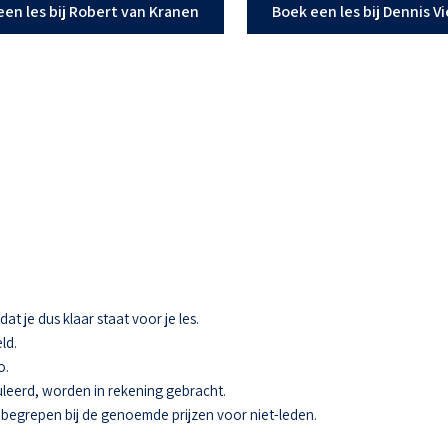
een les bij Robert van Kranen
Boek een les bij Dennis V
t je dus klaar staat voor je les.
ld.
o.
eerd, worden in rekening gebracht.
 inbegrepen bij de genoemde prijzen voor niet-leden.