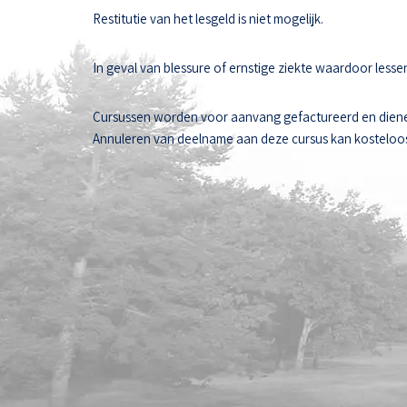
Restitutie van het lesgeld is niet mogelijk.
In geval van blessure of ernstige ziekte waardoor les
Cursussen worden voor aanvang gefactureerd en diene
Annuleren van deelname aan deze cursus kan kosteloos t