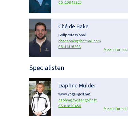
06 -10942825
Ché de Bake
Golfprofessional
chedebake@hotmail.com
06-41416298
Meer informati
Specialisten
Daphne Mulder
www.yoga4golf.net
daphne@yoga4golf.net
06-81820456
Meer informati