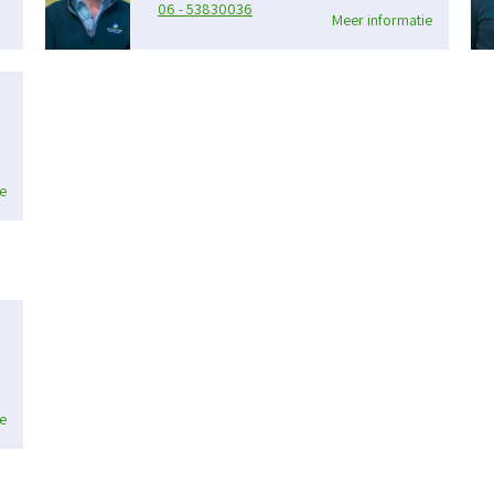
06 - 53830036
Meer informatie
e
e