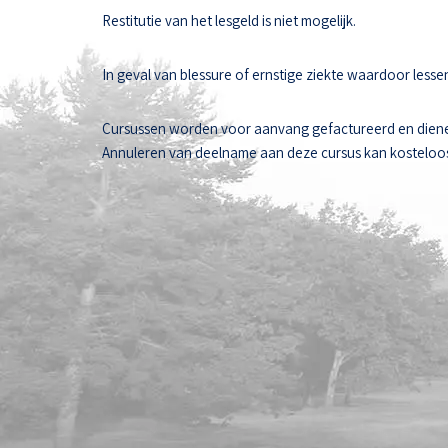
Restitutie van het lesgeld is niet mogelijk.
In geval van blessure of ernstige ziekte waardoor les
Cursussen worden voor aanvang gefactureerd en diene
Annuleren van deelname aan deze cursus kan kosteloos t