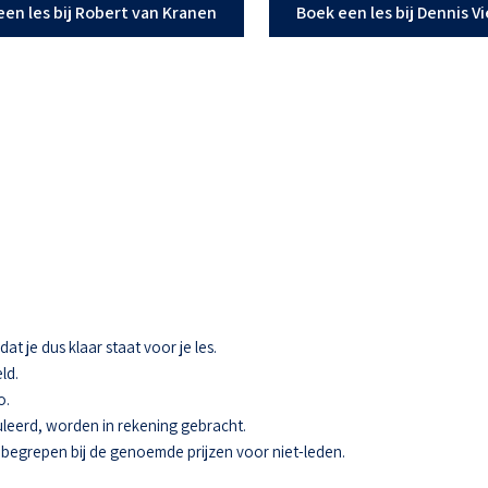
een les bij Robert van Kranen
Boek een les bij Dennis V
t je dus klaar staat voor je les.
ld.
o.
eerd, worden in rekening gebracht.
 inbegrepen bij de genoemde prijzen voor niet-leden.