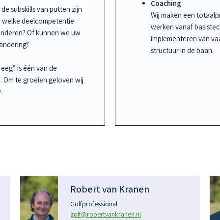
Coaching
de subskills van putten zijn
Wij maken een totaalpr
an welke deelcompetentie
werken vanaf basiste
randeren? Of kunnen we uw
implementeren van vaa
randering?
structuur in de baan.
kreeg” is één van de
n. Om te groeien geloven wij
.
Robert van Kranen
Golfprofessional
golf@robertvankranen.nl