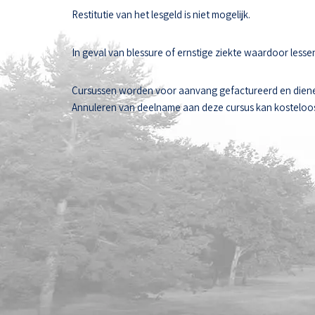
Restitutie van het lesgeld is niet mogelijk.
In geval van blessure of ernstige ziekte waardoor les
Cursussen worden voor aanvang gefactureerd en diene
Annuleren van deelname aan deze cursus kan kosteloos t