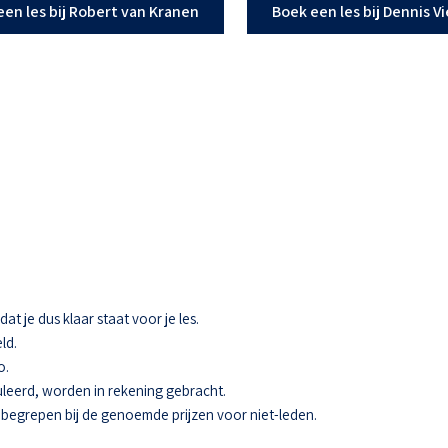
een les bij Robert van Kranen
Boek een les bij Dennis V
t je dus klaar staat voor je les.
ld.
o.
eerd, worden in rekening gebracht.
 inbegrepen bij de genoemde prijzen voor niet-leden.