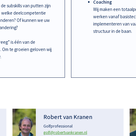
Coaching
de subskills van putten zijn
Wij maken een totaalpr
an welke deelcompetentie
werken vanaf basiste
randeren? Of kunnen we uw
implementeren van vaa
randering?
structuur in de baan.
kreeg” is één van de
n. Om te groeien geloven wij
.
Robert van Kranen
Golfprofessional
golf@robertvankranen.nl