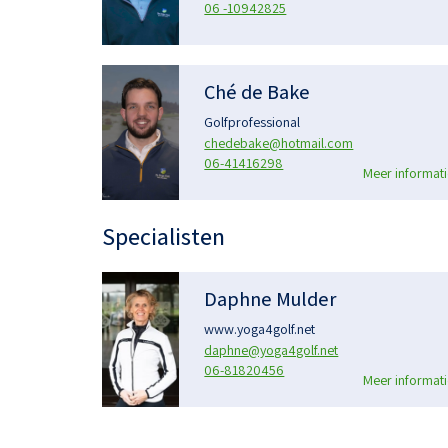
06 -10942825
Ché de Bake
Golfprofessional
chedebake@hotmail.com
06-41416298
Meer informati
Specialisten
Daphne Mulder
www.yoga4golf.net
daphne@yoga4golf.net
06-81820456
Meer informati