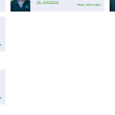
06 - 53830036
Meer informatie
e
e