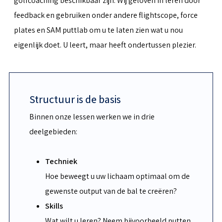
golfcoaching beschikbaar zijn. Wij geloven in leren door
feedback en gebruiken onder andere flightscope, force
plates en SAM puttlab om u te laten zien wat u nou
eigenlijk doet. U leert, maar heeft ondertussen plezier.
Structuur is de basis
Binnen onze lessen werken we in drie
deelgebieden:
Techniek
Hoe beweegt u uw lichaam optimaal om de
gewenste output van de bal te creëren?
Skills
Wat wilt u leren? Neem bijvoorbeeld putten,