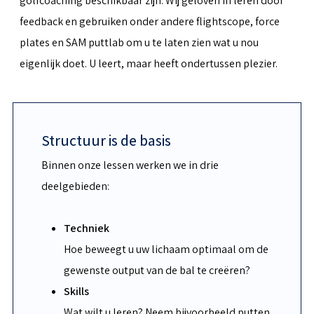
golfcoaching beschikbaar zijn. Wij geloven in leren door
feedback en gebruiken onder andere flightscope, force
plates en SAM puttlab om u te laten zien wat u nou
eigenlijk doet. U leert, maar heeft ondertussen plezier.
Structuur is de basis
Binnen onze lessen werken we in drie
deelgebieden:
Techniek
Hoe beweegt u uw lichaam optimaal om de
gewenste output van de bal te creëren?
Skills
Wat wilt u leren? Neem bijvoorbeeld putten,