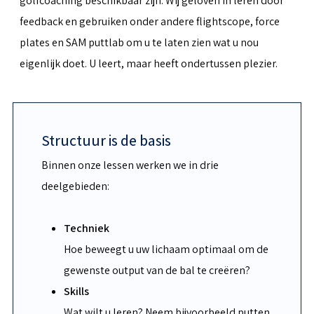
golfcoaching beschikbaar zijn. Wij geloven in leren door
feedback en gebruiken onder andere flightscope, force
plates en SAM puttlab om u te laten zien wat u nou
eigenlijk doet. U leert, maar heeft ondertussen plezier.
Structuur is de basis
Binnen onze lessen werken we in drie
deelgebieden:
Techniek
Hoe beweegt u uw lichaam optimaal om de
gewenste output van de bal te creëren?
Skills
Wat wilt u leren? Neem bijvoorbeeld putten,