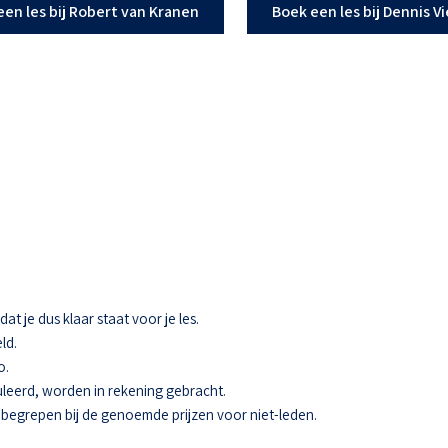
een les bij Robert van Kranen
Boek een les bij Dennis V
t je dus klaar staat voor je les.
ld.
o.
eerd, worden in rekening gebracht.
 inbegrepen bij de genoemde prijzen voor niet-leden.