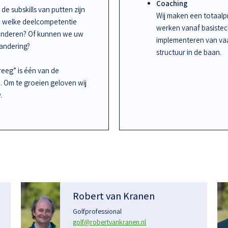
Coaching
de subskills van putten zijn
Wij maken een totaalpr
an welke deelcompetentie
werken vanaf basiste
randeren? Of kunnen we uw
implementeren van vaa
randering?
structuur in de baan.
kreeg” is één van de
n. Om te groeien geloven wij
.
Robert van Kranen
Golfprofessional
golf@robertvankranen.nl