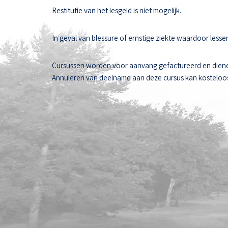
Restitutie van het lesgeld is niet mogelijk.
In geval van blessure of ernstige ziekte waardoor les
Cursussen worden voor aanvang gefactureerd en diene
Annuleren van deelname aan deze cursus kan kosteloos t