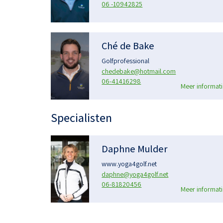
06 -10942825
Ché de Bake
Golfprofessional
chedebake@hotmail.com
06-41416298
Meer informati
Specialisten
Daphne Mulder
www.yoga4golf.net
daphne@yoga4golf.net
06-81820456
Meer informati