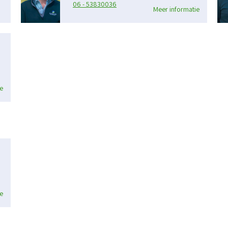
06 - 53830036
Meer informatie
e
e