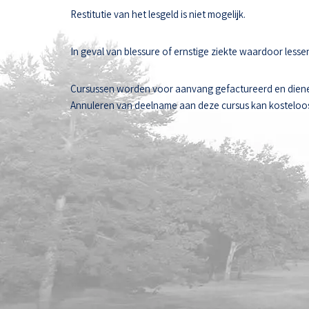
Restitutie van het lesgeld is niet mogelijk.
In geval van blessure of ernstige ziekte waardoor les
Cursussen worden voor aanvang gefactureerd en diene
Annuleren van deelname aan deze cursus kan kosteloos t