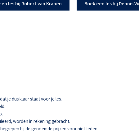
een les bij Robert van Kranen
Boek een les bij Dennis V
t je dus klaar staat voor je les.
ld.
o.
eerd, worden in rekening gebracht.
 inbegrepen bij de genoemde prijzen voor niet-leden.