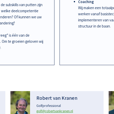
Coaching
de subskills van putten zijn
Wij maken een totaalpr
an welke deelcompetentie
werken vanaf basiste
randeren? Of kunnen we uw
implementeren van vaa
randering?
structuur in de baan.
kreeg” is één van de
n. Om te groeien geloven wij
.
Robert van Kranen
Golfprofessional
golf@robertvankranen.nl