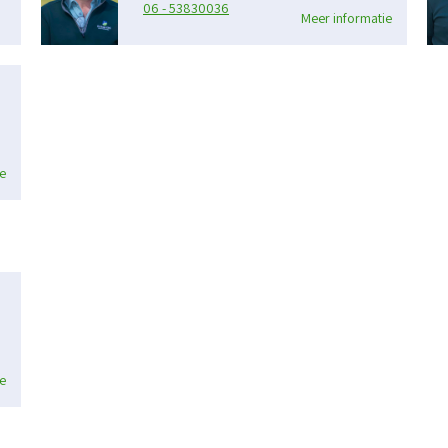
06 - 53830036
Meer informatie
e
e