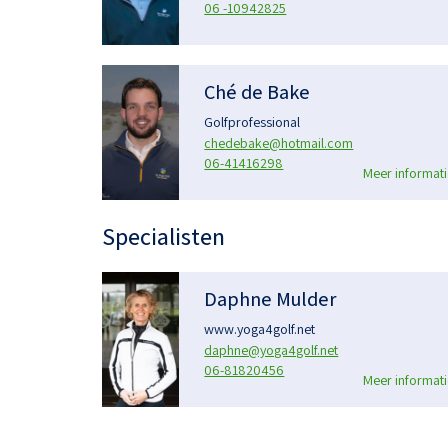
06 -10942825
Ché de Bake
Golfprofessional
chedebake@hotmail.com
06-41416298
Meer informati
Specialisten
Daphne Mulder
www.yoga4golf.net
daphne@yoga4golf.net
06-81820456
Meer informati