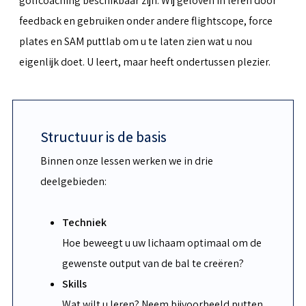
golfcoaching beschikbaar zijn. Wij geloven in leren door
feedback en gebruiken onder andere flightscope, force
plates en SAM puttlab om u te laten zien wat u nou
eigenlijk doet. U leert, maar heeft ondertussen plezier.
Structuur is de basis
Binnen onze lessen werken we in drie
deelgebieden:
Techniek
Hoe beweegt u uw lichaam optimaal om de
gewenste output van de bal te creëren?
Skills
Wat wilt u leren? Neem bijvoorbeeld putten,