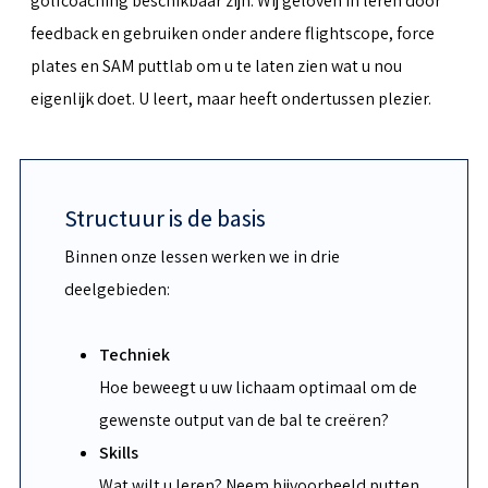
golfcoaching beschikbaar zijn. Wij geloven in leren door
feedback en gebruiken onder andere flightscope, force
plates en SAM puttlab om u te laten zien wat u nou
eigenlijk doet. U leert, maar heeft ondertussen plezier.
Structuur is de basis
Binnen onze lessen werken we in drie
deelgebieden:
Techniek
Hoe beweegt u uw lichaam optimaal om de
gewenste output van de bal te creëren?
Skills
Wat wilt u leren? Neem bijvoorbeeld putten,