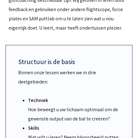
golfcoaching beschikbaar zijn. Wij geloven in leren door
feedback en gebruiken onder andere flightscope, force
plates en SAM puttlab om u te laten zien wat u nou
eigenlijk doet. U leert, maar heeft ondertussen plezier.
Structuur is de basis
Binnen onze lessen werken we in drie
deelgebieden:
Techniek
Hoe beweegt u uw lichaam optimaal om de
gewenste output van de bal te creëren?
Skills
Wat wilt u leren? Neem bijvoorbeeld putten,