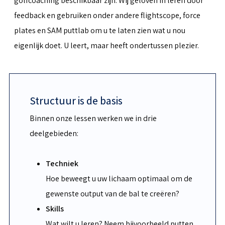
golfcoaching beschikbaar zijn. Wij geloven in leren door
feedback en gebruiken onder andere flightscope, force
plates en SAM puttlab om u te laten zien wat u nou
eigenlijk doet. U leert, maar heeft ondertussen plezier.
Structuur is de basis
Binnen onze lessen werken we in drie
deelgebieden:
Techniek
Hoe beweegt u uw lichaam optimaal om de
gewenste output van de bal te creëren?
Skills
Wat wilt u leren? Neem bijvoorbeeld putten,