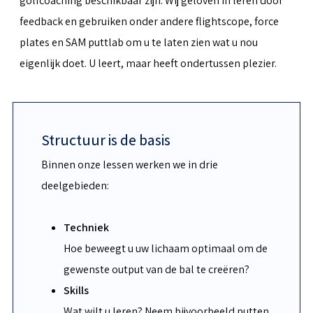
golfcoaching beschikbaar zijn. Wij geloven in leren door
feedback en gebruiken onder andere flightscope, force
plates en SAM puttlab om u te laten zien wat u nou
eigenlijk doet. U leert, maar heeft ondertussen plezier.
Structuur is de basis
Binnen onze lessen werken we in drie
deelgebieden:
Techniek
Hoe beweegt u uw lichaam optimaal om de
gewenste output van de bal te creëren?
Skills
Wat wilt u leren? Neem bijvoorbeeld putten,