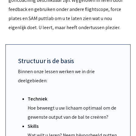
golfcoaching beschikbaar zijn. Wij geloven in leren door
feedback en gebruiken onder andere flightscope, force
plates en SAM puttlab om u te laten zien wat u nou
eigenlijk doet. U leert, maar heeft ondertussen plezier.
Structuur is de basis
Binnen onze lessen werken we in drie
deelgebieden:
Techniek
Hoe beweegt u uw lichaam optimaal om de
gewenste output van de bal te creëren?
Skills
Wat wilt u leren? Neem bijvoorbeeld putten,