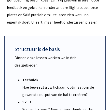
golfcoaching beschikbaar zijn. Wij geloven in leren door
feedback en gebruiken onder andere flightscope, force
plates en SAM puttlab om u te laten zien wat u nou
eigenlijk doet. U leert, maar heeft ondertussen plezier.
Structuur is de basis
Binnen onze lessen werken we in drie
deelgebieden:
Techniek
Hoe beweegt u uw lichaam optimaal om de
gewenste output van de bal te creëren?
Skills
Wat wilt u leren? Neem bijvoorbeeld putten,