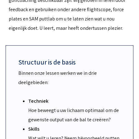
golfcoaching beschikbaar zijn. Wij geloven in leren door
feedback en gebruiken onder andere flightscope, force
plates en SAM puttlab om u te laten zien wat u nou
eigenlijk doet. U leert, maar heeft ondertussen plezier.
Structuur is de basis
Binnen onze lessen werken we in drie
deelgebieden:
Techniek
Hoe beweegt u uw lichaam optimaal om de
gewenste output van de bal te creëren?
Skills
Wat wilt u leren? Neem bijvoorbeeld putten,