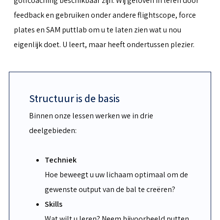
golfcoaching beschikbaar zijn. Wij geloven in leren door
feedback en gebruiken onder andere flightscope, force
plates en SAM puttlab om u te laten zien wat u nou
eigenlijk doet. U leert, maar heeft ondertussen plezier.
Structuur is de basis
Binnen onze lessen werken we in drie
deelgebieden:
Techniek
Hoe beweegt u uw lichaam optimaal om de
gewenste output van de bal te creëren?
Skills
Wat wilt u leren? Neem bijvoorbeeld putten,