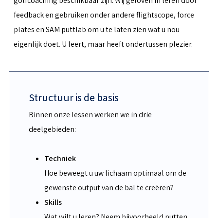
golfcoaching beschikbaar zijn. Wij geloven in leren door
feedback en gebruiken onder andere flightscope, force
plates en SAM puttlab om u te laten zien wat u nou
eigenlijk doet. U leert, maar heeft ondertussen plezier.
Structuur is de basis
Binnen onze lessen werken we in drie
deelgebieden:
Techniek
Hoe beweegt u uw lichaam optimaal om de
gewenste output van de bal te creëren?
Skills
Wat wilt u leren? Neem bijvoorbeeld putten,