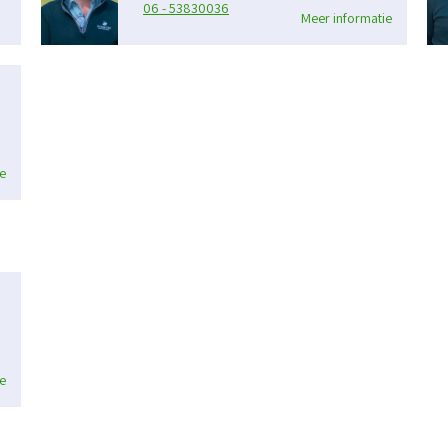
06 - 53830036
Meer informatie
e
e