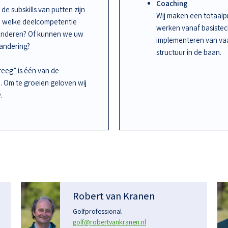
Coaching
de subskills van putten zijn
Wij maken een totaalpr
an welke deelcompetentie
werken vanaf basiste
randeren? Of kunnen we uw
implementeren van vaa
randering?
structuur in de baan.
kreeg” is één van de
n. Om te groeien geloven wij
.
Robert van Kranen
Golfprofessional
golf@robertvankranen.nl