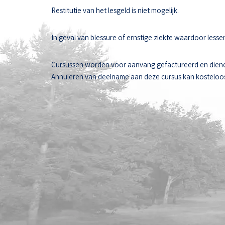
Restitutie van het lesgeld is niet mogelijk.
In geval van blessure of ernstige ziekte waardoor les
Cursussen worden voor aanvang gefactureerd en diene
Annuleren van deelname aan deze cursus kan kosteloos t