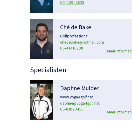
06 -10942825
Ché de Bake
Golfprofessional
chedebake@hotmail.com
06-41416298
Meer informati
Specialisten
Daphne Mulder
www.yoga4golf.net
daphne@yoga4golf.net
06-81820456
Meer informati