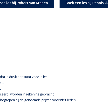
een les bij Robert van Kranen
Boek een les bij Dennis V
t je dus klaar staat voor je les.
ld.
o.
eerd, worden in rekening gebracht.
 inbegrepen bij de genoemde prijzen voor niet-leden.