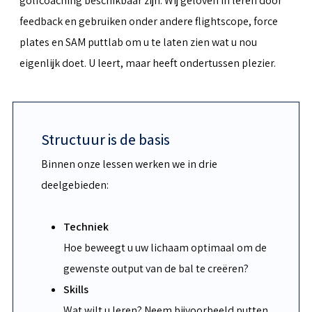
golfcoaching beschikbaar zijn. Wij geloven in leren door
feedback en gebruiken onder andere flightscope, force
plates en SAM puttlab om u te laten zien wat u nou
eigenlijk doet. U leert, maar heeft ondertussen plezier.
Structuur is de basis
Binnen onze lessen werken we in drie
deelgebieden:
Techniek
Hoe beweegt u uw lichaam optimaal om de
gewenste output van de bal te creëren?
Skills
Wat wilt u leren? Neem bijvoorbeeld putten,