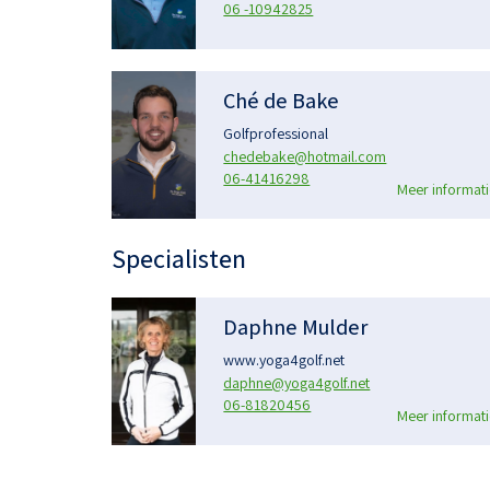
06 -10942825
Ché de Bake
Golfprofessional
chedebake@hotmail.com
06-41416298
Meer informati
Specialisten
Daphne Mulder
www.yoga4golf.net
daphne@yoga4golf.net
06-81820456
Meer informati