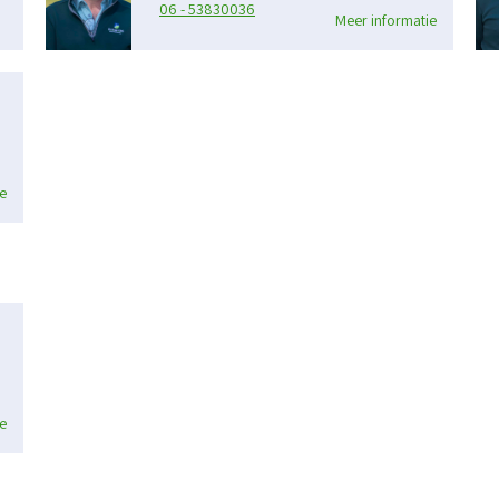
06 - 53830036
Meer informatie
e
e