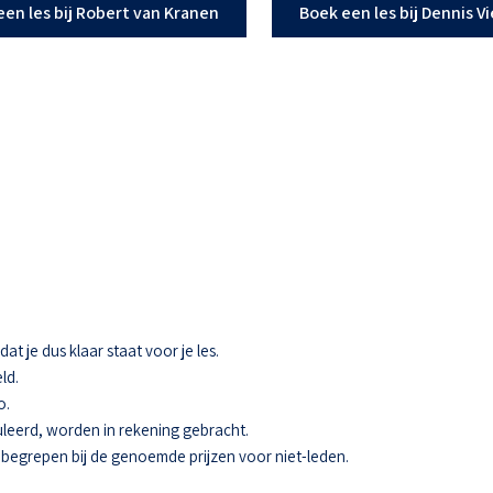
een les bij Robert van Kranen
Boek een les bij Dennis V
t je dus klaar staat voor je les.
ld.
o.
eerd, worden in rekening gebracht.
 inbegrepen bij de genoemde prijzen voor niet-leden.