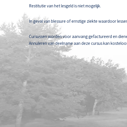
Restitutie van het lesgeld is niet mogelijk.
In geval van blessure of ernstige ziekte waardoor les
Cursussen worden voor aanvang gefactureerd en diene
Annuleren van deelname aan deze cursus kan kosteloos t