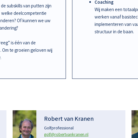
Coaching
de subskills van putten zijn
Wij maken een totaalpr
an welke deelcompetentie
werken vanaf basiste
randeren? Of kunnen we uw
implementeren van vaa
randering?
structuur in de baan.
kreeg” is één van de
n. Om te groeien geloven wij
.
Robert van Kranen
Golfprofessional
golf@robertvankranen.nl