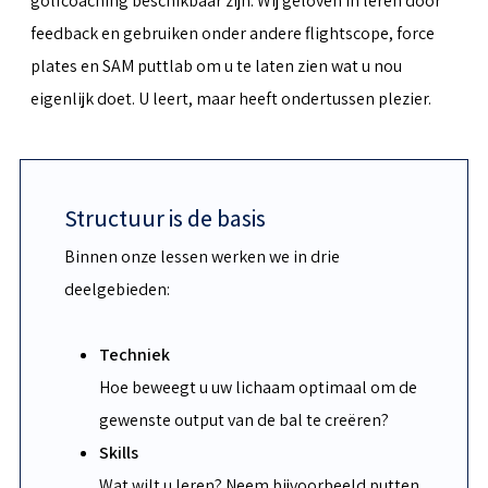
golfcoaching beschikbaar zijn. Wij geloven in leren door
feedback en gebruiken onder andere flightscope, force
plates en SAM puttlab om u te laten zien wat u nou
eigenlijk doet. U leert, maar heeft ondertussen plezier.
Structuur is de basis
Binnen onze lessen werken we in drie
deelgebieden:
Techniek
Hoe beweegt u uw lichaam optimaal om de
gewenste output van de bal te creëren?
Skills
Wat wilt u leren? Neem bijvoorbeeld putten,