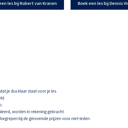
een les bij Robert van Kranen
Boek een les bij Dennis V
t je dus klaar staat voor je les.
ld.
o.
eerd, worden in rekening gebracht.
 inbegrepen bij de genoemde prijzen voor niet-leden.