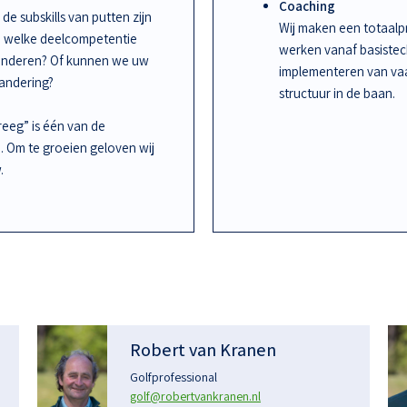
Coaching
de subskills van putten zijn
Wij maken een totaalpr
an welke deelcompetentie
werken vanaf basiste
randeren? Of kunnen we uw
implementeren van vaa
randering?
structuur in de baan.
kreeg” is één van de
n. Om te groeien geloven wij
.
Robert van Kranen
Golfprofessional
golf@robertvankranen.nl