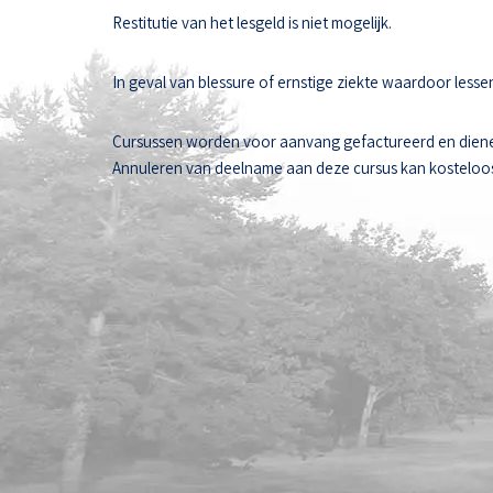
Restitutie van het lesgeld is niet mogelijk.
In geval van blessure of ernstige ziekte waardoor les
Cursussen worden voor aanvang gefactureerd en diene
Annuleren van deelname aan deze cursus kan kosteloos t