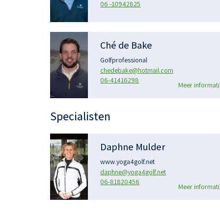
06 -10942825
Ché de Bake
Golfprofessional
chedebake@hotmail.com
06-41416298
Meer informati
Specialisten
Daphne Mulder
www.yoga4golf.net
daphne@yoga4golf.net
06-81820456
Meer informati