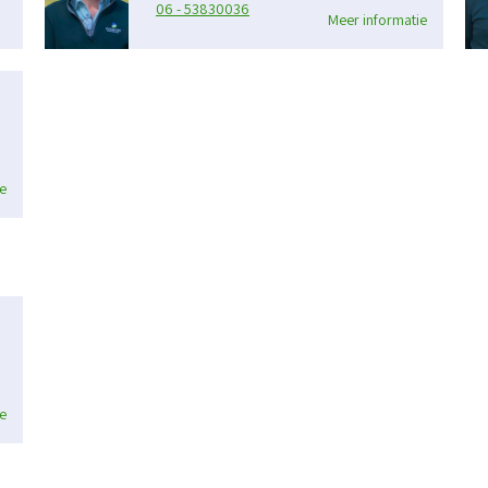
06 - 53830036
Meer informatie
e
e