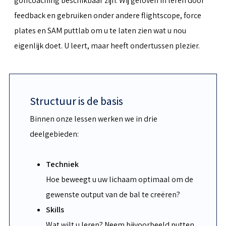
golfcoaching beschikbaar zijn. Wij geloven in leren door
feedback en gebruiken onder andere flightscope, force
plates en SAM puttlab om u te laten zien wat u nou
eigenlijk doet. U leert, maar heeft ondertussen plezier.
Structuur is de basis
Binnen onze lessen werken we in drie
deelgebieden:
Techniek
Hoe beweegt u uw lichaam optimaal om de
gewenste output van de bal te creëren?
Skills
Wat wilt u leren? Neem bijvoorbeeld putten,