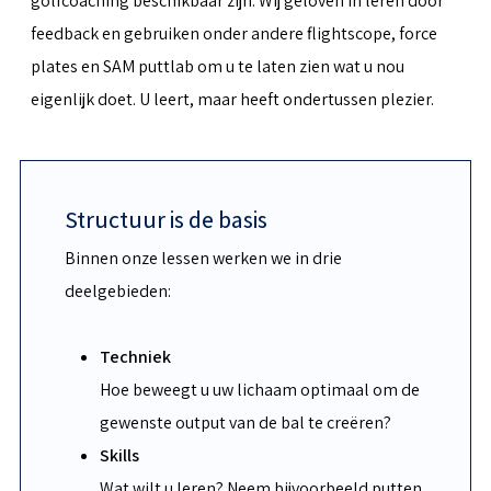
golfcoaching beschikbaar zijn. Wij geloven in leren door
feedback en gebruiken onder andere flightscope, force
plates en SAM puttlab om u te laten zien wat u nou
eigenlijk doet. U leert, maar heeft ondertussen plezier.
Structuur is de basis
Binnen onze lessen werken we in drie
deelgebieden:
Techniek
Hoe beweegt u uw lichaam optimaal om de
gewenste output van de bal te creëren?
Skills
Wat wilt u leren? Neem bijvoorbeeld putten,